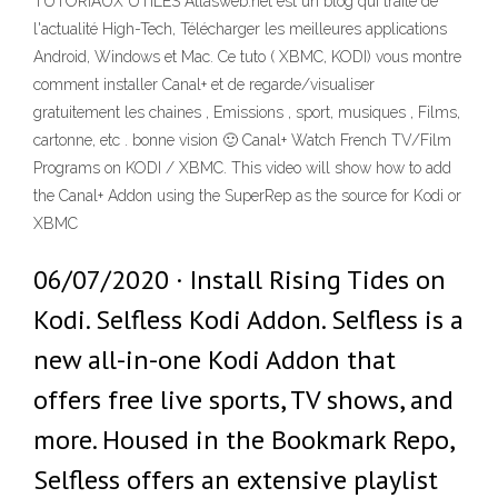
TUTORIAUX UTILES Atlasweb.net est un blog qui traite de
l'actualité High-Tech, Télécharger les meilleures applications
Android, Windows et Mac. Ce tuto ( XBMC, KODI) vous montre
comment installer Canal+ et de regarde/visualiser
gratuitement les chaines , Emissions , sport, musiques , Films,
cartonne, etc . bonne vision 🙂 Canal+ Watch French TV/Film
Programs on KODI / XBMC. This video will show how to add
the Canal+ Addon using the SuperRep as the source for Kodi or
XBMC
06/07/2020 · Install Rising Tides on
Kodi. Selfless Kodi Addon. Selfless is a
new all-in-one Kodi Addon that
offers free live sports, TV shows, and
more. Housed in the Bookmark Repo,
Selfless offers an extensive playlist