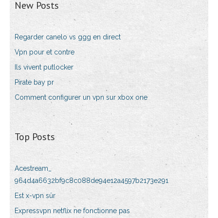
New Posts
Regarder canelo vs ggg en direct
Vpn pour et contre
Ils vivent putlocker
Pirate bay pr
Comment configurer un vpn sur xbox one
Top Posts
Acestream_
964d4a6632bf9c8c088de94e12a4597b2173e291
Est x-vpn sûr
Expressvpn netflix ne fonctionne pas